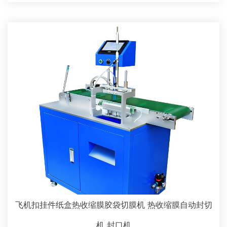
飞机扣挂件纸盒热收缩膜胶袋切膜机 热收缩膜自动封切
机 封口机