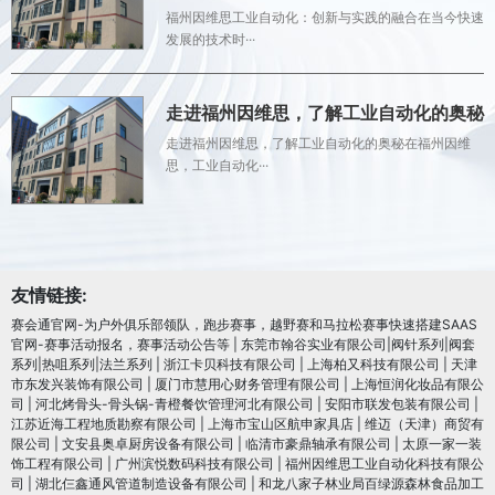
福州因维思工业自动化：创新与实践的融合在当今快速
发展的技术时···
走进福州因维思，了解工业自动化的奥秘
走进福州因维思，了解工业自动化的奥秘在福州因维
思，工业自动化···
友情链接:
赛会通官网-为户外俱乐部领队，跑步赛事，越野赛和马拉松赛事快速搭建SAAS
官网-赛事活动报名，赛事活动公告等
|
东莞市翰谷实业有限公司|阀针系列|阀套
系列|热咀系列|法兰系列
|
浙江卡贝科技有限公司
|
上海柏又科技有限公司
|
天津
市东发兴装饰有限公司
|
厦门市慧用心财务管理有限公司
|
上海恒润化妆品有限公
司
|
河北烤骨头-骨头锅-青橙餐饮管理河北有限公司
|
安阳市联发包装有限公司
|
江苏近海工程地质勘察有限公司
|
上海市宝山区航申家具店
|
维迈（天津）商贸有
限公司
|
文安县奥卓厨房设备有限公司
|
临清市豪鼎轴承有限公司
|
太原一家一装
饰工程有限公司
|
广州滨悦数码科技有限公司
|
福州因维思工业自动化科技有限公
司
|
湖北仨鑫通风管道制造设备有限公司
|
和龙八家子林业局百绿源森林食品加工