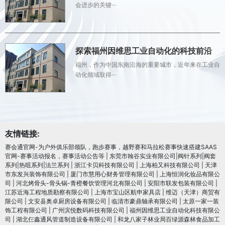
会进步的关键···
探索福州因维思工业自动化的科技前沿
福州，作为中国东南沿海的重要城市，近年来在工业自
动化领域取得···
友情链接:
赛会通官网-为户外俱乐部领队，跑步赛事，越野赛和马拉松赛事快速搭建SAAS
官网-赛事活动报名，赛事活动公告等
|
东莞市翰谷实业有限公司|阀针系列|阀套
系列|热咀系列|法兰系列
|
浙江卡贝科技有限公司
|
上海柏又科技有限公司
|
天津
市东发兴装饰有限公司
|
厦门市慧用心财务管理有限公司
|
上海恒润化妆品有限公
司
|
河北烤骨头-骨头锅-青橙餐饮管理河北有限公司
|
安阳市联发包装有限公司
|
江苏近海工程地质勘察有限公司
|
上海市宝山区航申家具店
|
维迈（天津）商贸有
限公司
|
文安县奥卓厨房设备有限公司
|
临清市豪鼎轴承有限公司
|
太原一家一装
饰工程有限公司
|
广州滨悦数码科技有限公司
|
福州因维思工业自动化科技有限公
司
|
湖北仨鑫通风管道制造设备有限公司
|
和龙八家子林业局百绿源森林食品加工