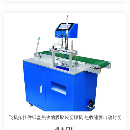
飞机扣挂件纸盒热收缩膜胶袋切膜机 热收缩膜自动封切
机 封口机