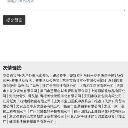
提交留言
友情链接:
赛会通官网-为户外俱乐部领队，跑步赛事，越野赛和马拉松赛事快速搭建SAAS
官网-赛事活动报名，赛事活动公告等
|
东莞市翰谷实业有限公司|阀针系列|阀套
系列|热咀系列|法兰系列
|
浙江卡贝科技有限公司
|
上海柏又科技有限公司
|
天津
市东发兴装饰有限公司
|
厦门市慧用心财务管理有限公司
|
上海恒润化妆品有限公
司
|
河北烤骨头-骨头锅-青橙餐饮管理河北有限公司
|
安阳市联发包装有限公司
|
江苏近海工程地质勘察有限公司
|
上海市宝山区航申家具店
|
维迈（天津）商贸有
限公司
|
文安县奥卓厨房设备有限公司
|
临清市豪鼎轴承有限公司
|
太原一家一装
饰工程有限公司
|
广州滨悦数码科技有限公司
|
福州因维思工业自动化科技有限公
司
|
湖北仨鑫通风管道制造设备有限公司
|
和龙八家子林业局百绿源森林食品加工
厂
|
蚌埠市迁禧搬家服务有限公司
|