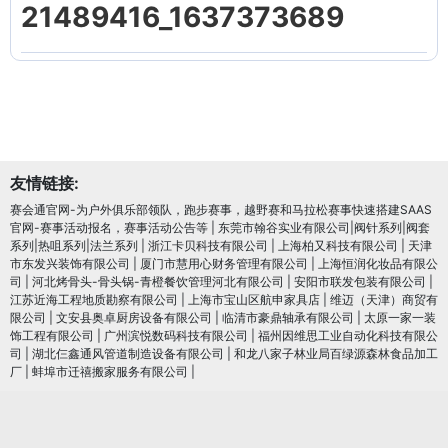
21489416_1637373689
友情链接:
赛会通官网-为户外俱乐部领队，跑步赛事，越野赛和马拉松赛事快速搭建SAAS
官网-赛事活动报名，赛事活动公告等
|
东莞市翰谷实业有限公司|阀针系列|阀套
系列|热咀系列|法兰系列
|
浙江卡贝科技有限公司
|
上海柏又科技有限公司
|
天津
市东发兴装饰有限公司
|
厦门市慧用心财务管理有限公司
|
上海恒润化妆品有限公
司
|
河北烤骨头-骨头锅-青橙餐饮管理河北有限公司
|
安阳市联发包装有限公司
|
江苏近海工程地质勘察有限公司
|
上海市宝山区航申家具店
|
维迈（天津）商贸有
限公司
|
文安县奥卓厨房设备有限公司
|
临清市豪鼎轴承有限公司
|
太原一家一装
饰工程有限公司
|
广州滨悦数码科技有限公司
|
福州因维思工业自动化科技有限公
司
|
湖北仨鑫通风管道制造设备有限公司
|
和龙八家子林业局百绿源森林食品加工
厂
|
蚌埠市迁禧搬家服务有限公司
|