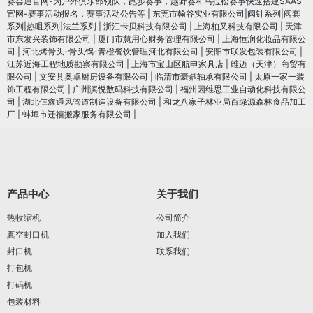
赛会通官网-为户外俱乐部领队，跑步赛事，越野赛和马拉松赛事快速搭建SAAS
官网-赛事活动报名，赛事活动公告等
|
东莞市翰谷实业有限公司|阀针系列|阀套
系列|热咀系列|法兰系列
|
浙江卡贝科技有限公司
|
上海柏又科技有限公司
|
天津
市东发兴装饰有限公司
|
厦门市慧用心财务管理有限公司
|
上海恒润化妆品有限公
司
|
河北烤骨头-骨头锅-青橙餐饮管理河北有限公司
|
安阳市联发包装有限公司
|
江苏近海工程地质勘察有限公司
|
上海市宝山区航申家具店
|
维迈（天津）商贸有
限公司
|
文安县奥卓厨房设备有限公司
|
临清市豪鼎轴承有限公司
|
太原一家一装
饰工程有限公司
|
广州滨悦数码科技有限公司
|
福州因维思工业自动化科技有限公
司
|
湖北仨鑫通风管道制造设备有限公司
|
和龙八家子林业局百绿源森林食品加工
厂
|
蚌埠市迁禧搬家服务有限公司
|
产品中心
关于我们
热收缩机
公司简介
真空封口机
加入我们
封口机
联系我们
打包机
打码机
包装材料