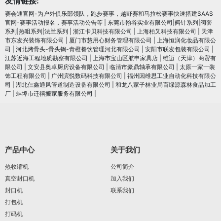
友情链接:
赛会通官网-为户外俱乐部领队，跑步赛事，越野赛和马拉松赛事快速搭建SAAS
官网-赛事活动报名，赛事活动公告等
|
东莞市翰谷实业有限公司|阀针系列|阀套
系列|热咀系列|法兰系列
|
浙江卡贝科技有限公司
|
上海柏又科技有限公司
|
天津
市东发兴装饰有限公司
|
厦门市慧用心财务管理有限公司
|
上海恒润化妆品有限公
司
|
河北烤骨头-骨头锅-青橙餐饮管理河北有限公司
|
安阳市联发包装有限公司
|
江苏近海工程地质勘察有限公司
|
上海市宝山区航申家具店
|
维迈（天津）商贸有
限公司
|
文安县奥卓厨房设备有限公司
|
临清市豪鼎轴承有限公司
|
太原一家一装
饰工程有限公司
|
广州滨悦数码科技有限公司
|
福州因维思工业自动化科技有限公
司
|
湖北仨鑫通风管道制造设备有限公司
|
和龙八家子林业局百绿源森林食品加工
厂
|
蚌埠市迁禧搬家服务有限公司
|
产品中心
关于我们
热收缩机
公司简介
真空封口机
加入我们
封口机
联系我们
打包机
打码机