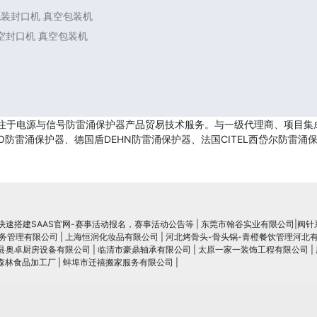
包装封口机 真空包装机
空封口机 真空包装机
注于电源与信号防雷涌保护器产品贸易技术服务。与一级代理商、项目集成
防雷涌保护器、德国盾DEHN防雷涌保护器、法国CITEL西岱尔防雷涌保
速搭建SAAS官网-赛事活动报名，赛事活动公告等
|
东莞市翰谷实业有限公司|阀针
务管理有限公司
|
上海恒润化妆品有限公司
|
河北烤骨头-骨头锅-青橙餐饮管理河北
县奥卓厨房设备有限公司
|
临清市豪鼎轴承有限公司
|
太原一家一装饰工程有限公司
|
森林食品加工厂
|
蚌埠市迁禧搬家服务有限公司
|