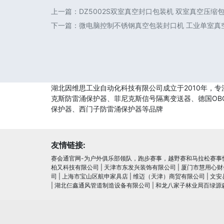
上一篇：
DZ5002S双室真空封口包装机 双室真空压缩
下一篇：
微电脑控制不锈钢真空包装封口机 工业单室真
湖北因维思工业自动化科技有限公司成立于2010年，专
克斯防雷涌保护器、菲尼克斯信号隔离变送器、德国OBO
保护器、西门子防雷涌保护器等品牌
友情链接:
赛会通官网-为户外俱乐部领队，跑步赛事，越野赛和马拉松赛事快
柏又科技有限公司
|
天津市东发兴装饰有限公司
|
厦门市慧用心财
司
|
上海市宝山区航申家具店
|
维迈（天津）商贸有限公司
|
文安
|
湖北仨鑫通风管道制造设备有限公司
|
和龙八家子林业局百绿源