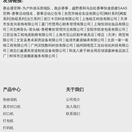
友情链接:
赛会通官网-为户外俱乐部领队，跑步赛事，越野赛和马拉松赛事快速搭建SAAS
官网-赛事活动报名，赛事活动公告等
|
东莞市翰谷实业有限公司|阀针系列|阀套
系列|热咀系列|法兰系列
|
浙江卡贝科技有限公司
|
上海柏又科技有限公司
|
天津
市东发兴装饰有限公司
|
厦门市慧用心财务管理有限公司
|
上海恒润化妆品有限公
司
|
河北烤骨头-骨头锅-青橙餐饮管理河北有限公司
|
安阳市联发包装有限公司
|
江苏近海工程地质勘察有限公司
|
上海市宝山区航申家具店
|
维迈（天津）商贸有
限公司
|
文安县奥卓厨房设备有限公司
|
临清市豪鼎轴承有限公司
|
太原一家一装
饰工程有限公司
|
广州滨悦数码科技有限公司
|
福州因维思工业自动化科技有限公
司
|
湖北仨鑫通风管道制造设备有限公司
|
和龙八家子林业局百绿源森林食品加工
厂
|
蚌埠市迁禧搬家服务有限公司
|
产品中心
关于我们
热收缩机
公司简介
真空封口机
加入我们
封口机
联系我们
打包机
打码机